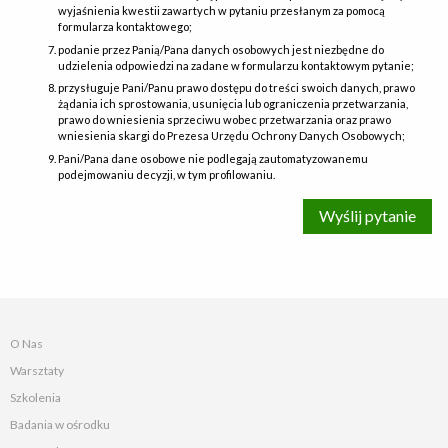
wyjaśnienia kwestii zawartych w pytaniu przesłanym za pomocą
formularza kontaktowego;
podanie przez Panią/Pana danych osobowych jest niezbędne do
udzielenia odpowiedzi na zadane w formularzu kontaktowym pytanie;
przysługuje Pani/Panu prawo dostępu do treści swoich danych, prawo
żądania ich sprostowania, usunięcia lub ograniczenia przetwarzania,
prawo do wniesienia sprzeciwu wobec przetwarzania oraz prawo
wniesienia skargi do Prezesa Urzędu Ochrony Danych Osobowych;
Pani/Pana dane osobowe nie podlegają zautomatyzowanemu
podejmowaniu decyzji, w tym profilowaniu.
Wyślij pytanie
O Nas
Warsztaty
Szkolenia
Badania w ośrodku