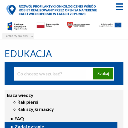
Partnerzy projektu
EDUKACJA
Szukaj
Baza wiedzy
○
Rak piersi
○
Rak szyjki macicy
●
FAQ
●
Zadaj pytanie